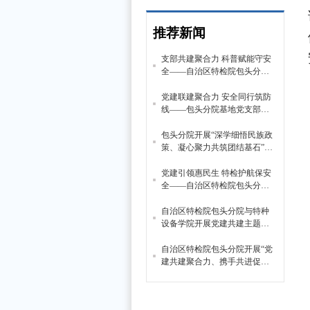
推荐新闻
支部共建聚合力 科普赋能守安
全——自治区特检院包头分院
开展科普基地党建共建主题党
日
党建联建聚合力 安全同行筑防
线——包头分院基地党支部开
展安全生产月联建主题党日
包头分院开展“深学细悟民族政
策、凝心聚力共筑团结基石”民
族政策宣传月主题党日
党建引领惠民生 特检护航保安
全——自治区特检院包头分院
与市住建局代建中心、市物业
服务指导中心开展老旧小区电
自治区特检院包头分院与特种
梯更新党建共建活动
设备学院开展党建共建主题党
日活动
自治区特检院包头分院开展“党
建共建聚合力、携手共进促发
展”主题党日