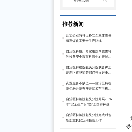
分院风采
推荐新闻
压实企业特种设备安全主体责任
筑牢煤化工安全生产防线
自治区科技厅专家组赴内蒙古特
种设备安全教育科普中心开展科
普示范基地申报认定实地考察
自治区特检院包头分院联合稀土
高新区市场监管部门开展起重机
械安全管理专题培训
高温服务不缺位——自治区特检
院包头分院有序开展叉车司机实
操考核
自治区特检院包头分院开展2026
年“安全生产月”暨“全国特种设备
安全日”活动
自治区特检院包头分院完成对包
培
铝起重机的定期检验工作
受