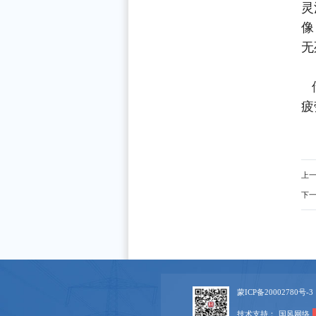
灵
像
无
疲
上
下
蒙ICP备20002780号-3
技术支持：
国风网络