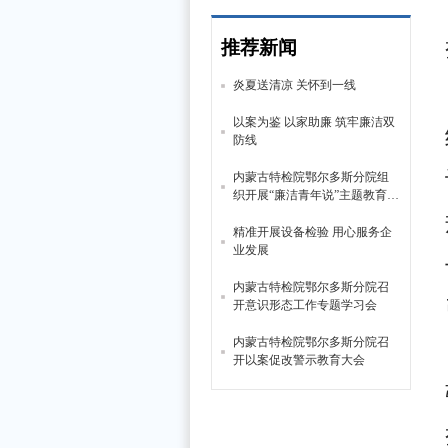
推荐新闻
炎夏送清凉 关怀到一线
以案为鉴 以家助廉 筑牢廉洁双
防线
内蒙古特检院鄂尔多斯分院组
织开展“廉洁青年说”主题教育活
动
精准开展设备检验 用心服务企
业发展
内蒙古特检院鄂尔多斯分院召
开意识形态工作专题学习会
内蒙古特检院鄂尔多斯分院召
开以案促改警示教育大会