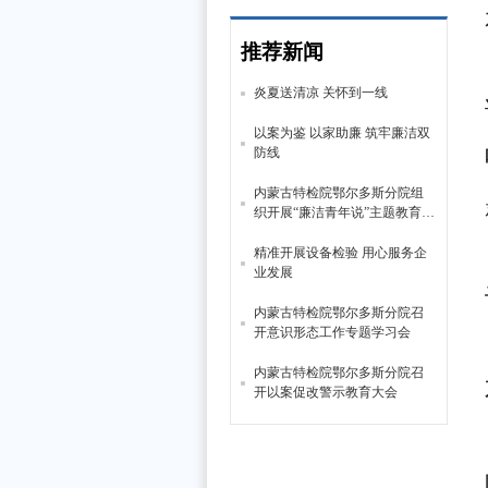
推荐新闻
炎夏送清凉 关怀到一线
以案为鉴 以家助廉 筑牢廉洁双
防线
内蒙古特检院鄂尔多斯分院组
织开展“廉洁青年说”主题教育活
动
精准开展设备检验 用心服务企
业发展
内蒙古特检院鄂尔多斯分院召
开意识形态工作专题学习会
内蒙古特检院鄂尔多斯分院召
开以案促改警示教育大会